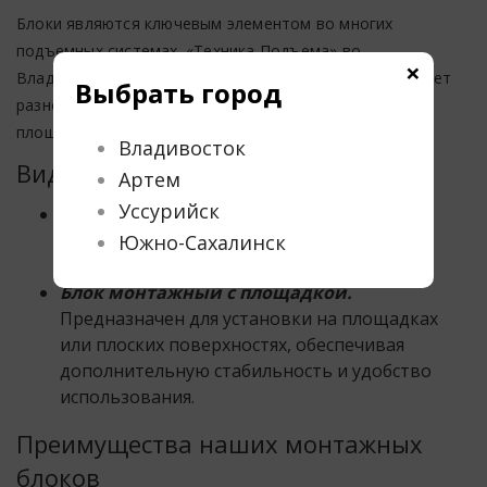
Блоки являются ключевым элементом во многих
подъемных системах. «Техника Подъема» во
×
Владивостоке, Хабаровске и Благовещенске предлагает
Выбрать город
разнообразные блоки, включая модели с крюком и
площадкой, для различных подъемных задач.
Владивосток
Виды монтажных блоков
Артем
Уссурийск
Блок монтажный с крюком.
Идеально
подходят для манипулирования и подъема
Южно-Сахалинск
грузов, обеспечивая надежное крепление.
Блок монтажный с площадкой.
Предназначен для установки на площадках
или плоских поверхностях, обеспечивая
дополнительную стабильность и удобство
использования.
Преимущества наших монтажных
блоков