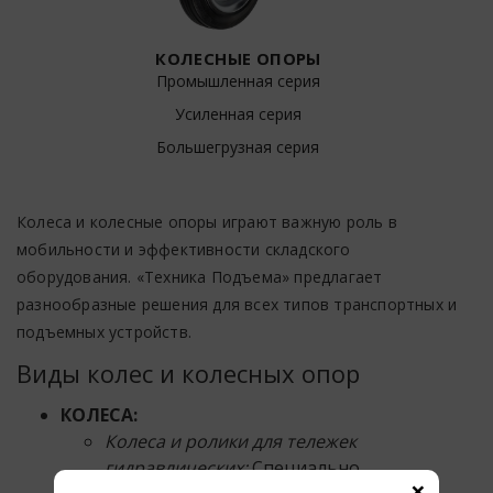
КОЛЕСНЫЕ ОПОРЫ
Промышленная серия
Усиленная серия
Большегрузная серия
Колеса и колесные опоры играют важную роль в
мобильности и эффективности складского
оборудования. «Техника Подъема» предлагает
разнообразные решения для всех типов транспортных и
подъемных устройств.
Виды колес и колесных опор
КОЛЕСА:
Колеса и ролики для тележек
гидравлических:
Специально
×