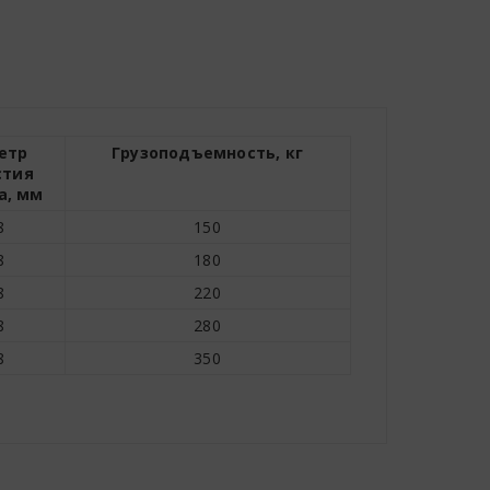
етр
Грузоподъемность, кг
стия
а, мм
8
150
8
180
8
220
8
280
8
350