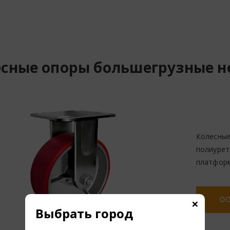
есные опоры большегрузные н
Колесные
полиурет
платформ
×
ОС
Выбрать город