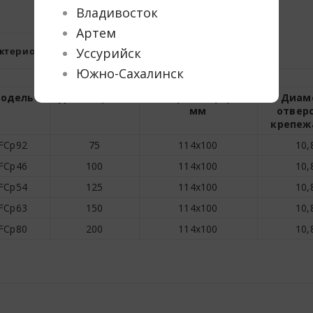
Владивосток
Артем
ктеристики
Прайс-лист
Уссурийск
Южно-Сахалинск
одель
Диаметр, мм
Размер платформы,
Диам
мм
отвер
крепеж
FCp92
75
114х100
10,
FCp46
100
114х100
10,
FCp54
125
114х100
10,
FCp63
150
114х100
10,
FCp80
200
114х100
10,