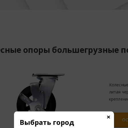
сные опоры большегрузные п
Колесные
литая че
креплени
×
Выбрать город
ОС