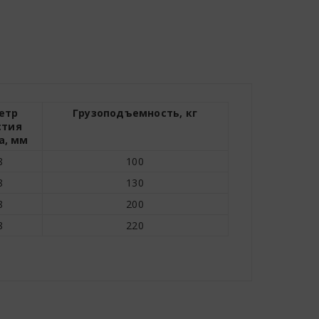
етр
Грузоподъемность, кг
стия
а, мм
8
100
8
130
8
200
8
220