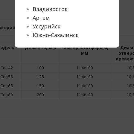
Владивосток
Артем
Уссурийск
ктеристики
Прайс-лист
Южно-Сахалинск
одель
Диаметр, мм
Размер платформы,
Диам
мм
отвер
крепеж
SCdb42
100
114х100
10,
SCdb55
125
114х100
10,
SCdb63
150
114х100
10,
SCdb80
200
114х100
10,