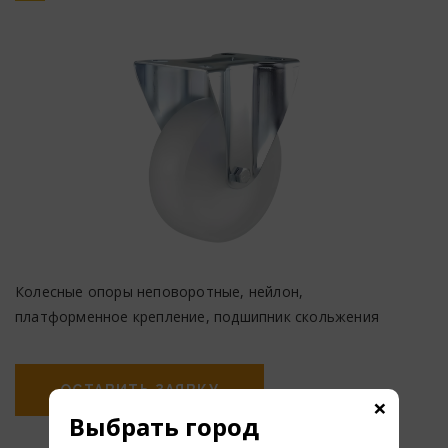
Колесные опоры неповоротные, нейлон,
платформенное крепление, подшипник скольжения
ОСТАВИТЬ ЗАЯВКУ
×
Выбрать город