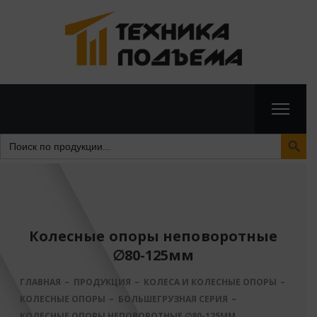
Search Butto
Search
for:
Колесные опоры неповоротные
∅80-125мм
ГЛАВНАЯ
ПРОДУКЦИЯ
КОЛЕСА И КОЛЕСНЫЕ ОПОРЫ
КОЛЕСНЫЕ ОПОРЫ
БОЛЬШЕГРУЗНАЯ СЕРИЯ
КОЛЕСНЫЕ ОПОРЫ НЕПОВОРОТНЫЕ ∅80-125ММ