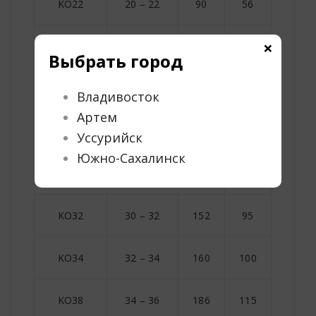
KO22
20 – 22
90
56
24
×
KO24
22 – 24
99
62
26
Выбрать город
KO26
24 – 26
112
70
28
Владивосток
Артем
KO28
26 – 28
120
75
30
Уссурийск
Южно-Сахалинск
KO30
28 – 30
128
80
32
KO32
30 – 32
152
95
34
KO34
32 – 34
160
100
36
KO38
34 – 36
186
115
40