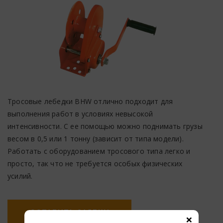
Тросовые лебедки BHW отлично подходит для
выполнения работ в условиях невысокой
интенсивности. С ее помощью можно поднимать грузы
весом в 0,5 или 1 тонну (зависит от типа модели).
Работать с оборудованием тросового типа легко и
просто, так что не требуется особых физических
усилий.
ОСТАВИТЬ ЗАЯВКУ
×