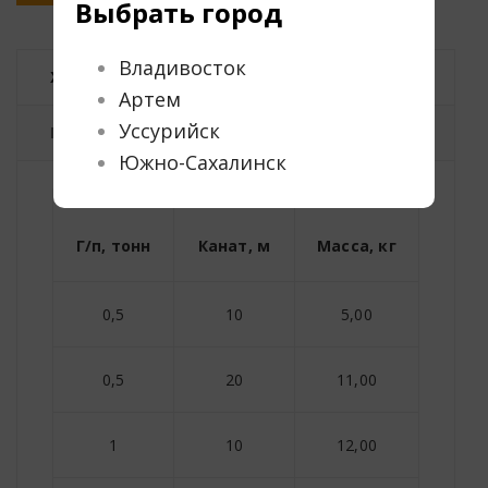
Выбрать город
Владивосток
Характеристики
Артем
Уссурийск
Прайс-лист
Южно-Сахалинск
Г/п, тонн
Канат, м
Масса, кг
0,5
10
5,00
0,5
20
11,00
1
10
12,00