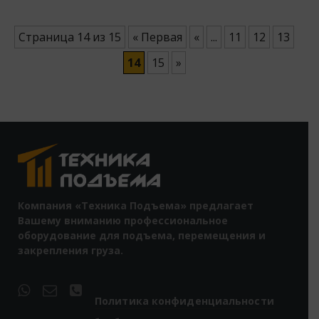
Страница 14 из 15
« Первая
«
...
11
12
13
14
15
»
Компания «Техника Подъема» предлагает
Вашему вниманию профессиональное
оборудование для подъема, перемещения и
закрепления груза.
Политика конфиденциальности