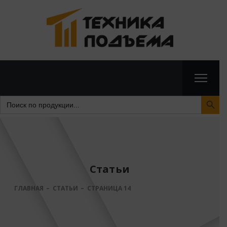
Search Butto
Search
for:
Статьи
ГЛАВНАЯ
СТАТЬИ
СТРАНИЦА 14