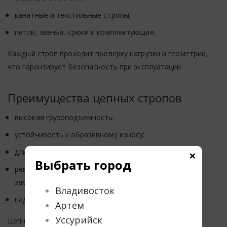
канатные и текстильные стропы;
петли, звенья, крюки и комплектующие.
Каждый строп проходит проверку нагрузки и геометрии,
что гарантирует безопасность при эксплуатации.
Преимущества цепных стропов
высокая грузоподъемность;
устойчивость к абразивному износу;
×
длительный срок службы;
Выбрать город
ремонтопригодность — отдельные элементы можно
заменить;
Владивосток
надежная работа при экстремальных условиях.
Артем
Уссурийск
Цепные стропы — лучший выбор для тяжелых