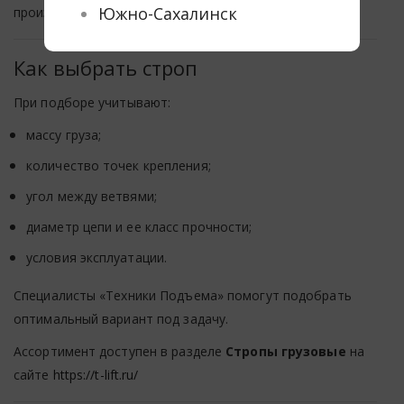
Южно-Сахалинск
производственных задач.
Как выбрать строп
При подборе учитывают:
массу груза;
количество точек крепления;
угол между ветвями;
диаметр цепи и ее класс прочности;
условия эксплуатации.
Специалисты «Техники Подъема» помогут подобрать
оптимальный вариант под задачу.
Ассортимент доступен в разделе
Стропы грузовые
на
сайте
https://t-lift.ru/