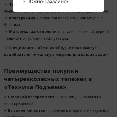
Южно-Сахалинск
Тип колес
– полиуретановые, резиновые,
пневматические – выбор зависит от типа покрытия пола.
Конструкция
– открытая платформа или модель с
бортами.
Материал изготовления
– сталь, алюминий, дерево
– зависит от условий эксплуатации.
Специалисты «Техника Подъема» помогут
подобрать оптимальную модель для ваших задач!
Преимущества покупки
четырехколесных тележек в
«Техника Подъема»
✔
Широкий ассортимент
– тележки для различных
сфер применения.
✔
Высокое качество
– прочные материалы и надежные