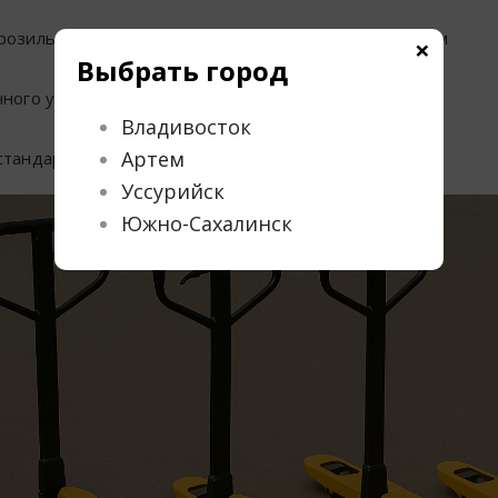
розильных камер — рохли с оцинкованным покрытием
×
Выбрать город
чного учета — модели с весами
Владивосток
Артем
стандартной тары — короткие или длинные вилы
Уссурийск
Южно-Сахалинск