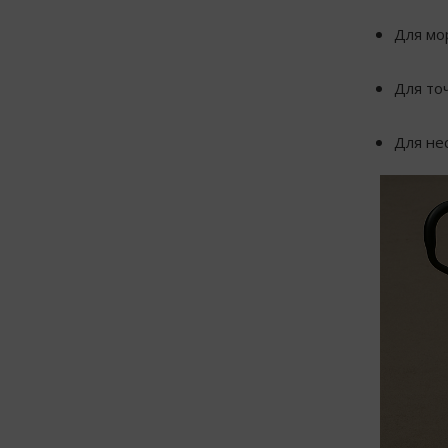
Для мо
Для то
Для не