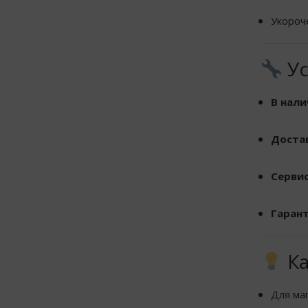
Укороч
Ус
В нали
Доста
Сервис
Гаран
Ка
Для ма