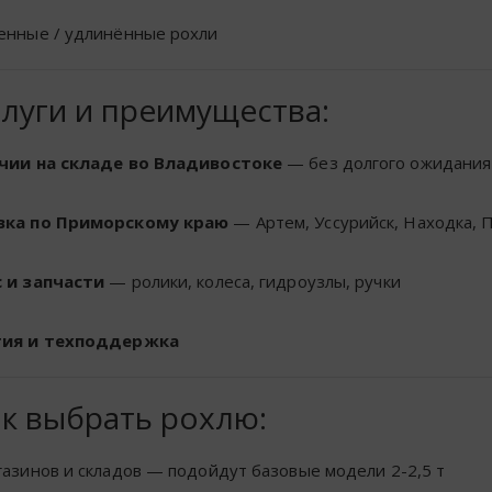
енные / удлинённые рохли
луги и преимущества:
чии на складе во Владивостоке
— без долгого ожидания
вка по Приморскому краю
— Артем, Уссурийск, Находка, 
 и запчасти
— ролики, колеса, гидроузлы, ручки
тия и техподдержка
к выбрать рохлю:
газинов и складов — подойдут базовые модели 2-2,5 т