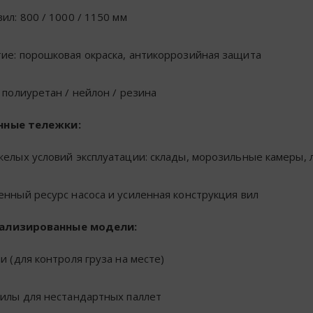
ил: 800 / 1000 / 1150 мм
ие: порошковая окраска, антикоррозийная защита
 полиуретан / нейлон / резина
енные тележки:
желых условий эксплуатации: склады, морозильные камеры, 
енный ресурс насоса и усиленная конструкция вил
иализированные модели:
и (для контроля груза на месте)
вилы для нестандартных паллет