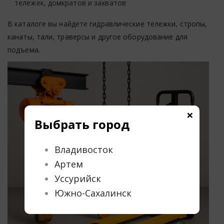
тележек, домкратов и захватов
В
каталоге
вы найдете
гидравлические тележки, стропы,
канаты, тали, траверсы и другое оборудование для
подъема
.
×
Выбрать город
Владивосток
Артем
Уссурийск
Южно-Сахалинск