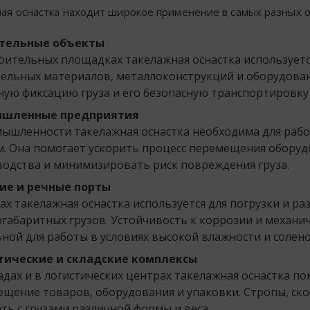
ая оснастка находит широкое применение в самых разных о
тельные объекты
оительных площадках такелажная оснастка использует
ельных материалов, металлоконструкций и оборудован
ую фиксацию груза и его безопасную транспортировку 
шленные предприятия
ышленности такелажная оснастка необходима для рабо
. Она помогает ускорить процесс перемещения обору
одства и минимизировать риск повреждения груза.
ие и речные порты
ах такелажная оснастка используется для погрузки и ра
габаритных грузов. Устойчивость к коррозии и механи
ной для работы в условиях высокой влажности и солено
тические и складские комплексы
адах и в логистических центрах такелажная оснастка п
щение товаров, оборудования и упаковки. Стропы, ск
ть с грузами различной формы и веса.