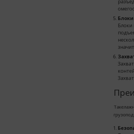
разъед
омегоо
Блоки
Блоки 
подъем
нескол
значит
Захва
Захват
контей
Захват
Преи
Такелажн
грузопо
Безоп