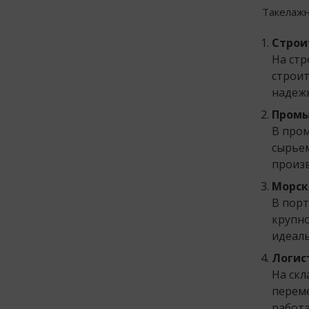
Такелажн
Строи
На стр
строит
надежн
Промы
В пром
сырьем
произв
Морск
В порт
крупно
идеаль
Логис
На скл
переме
работа