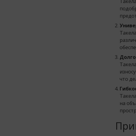
Такела
подобр
предо
Униве
Такела
различ
обеспе
Долго
Такела
износу
что де
Гибко
Такела
на объ
простр
При