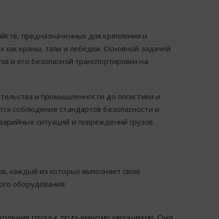
ойств, предназначенных для крепления и
 как краны, тали и лебедки. Основной задачей
за и его безопасной транспортировки на
оительства и промышленности до логистики и
ется соблюдение стандартов безопасности и
варийных ситуаций и повреждений грузов.
ов, каждый из которых выполняет свою
ого оборудования:
епления груза к подъемному механизму. Они