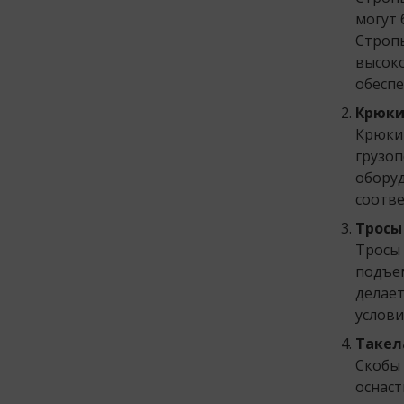
могут 
Стропы
высоко
обеспе
Крюки
Крюки 
грузо
оборуд
соотве
Тросы
Тросы 
подъем
делает
услови
Такел
Скобы 
оснаст