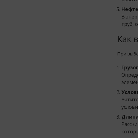
Нефте
В энер
труб, 
Как 
При выбо
Грузо
Опреде
элемен
Услов
Учтите
услов
Длина
Рассчи
котор