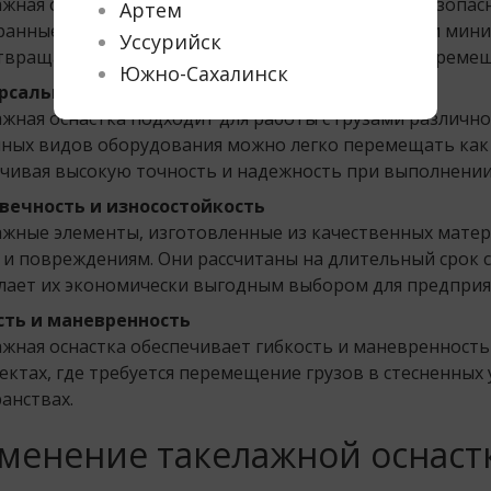
жная оснастка предназначена для обеспечения безопас
Артем
анные стропы, тросы и другие элементы оснастки мин
Уссурийск
твращают аварийные ситуации при подъеме и перемещ
Южно-Сахалинск
рсальность применения
жная оснастка подходит для работы с грузами различн
ных видов оборудования можно легко перемещать как 
чивая высокую точность и надежность при выполнении
вечность и износостойкость
жные элементы, изготовленные из качественных матер
 и повреждениям. Они рассчитаны на длительный срок с
лает их экономически выгодным выбором для предприя
сть и маневренность
жная оснастка обеспечивает гибкость и маневренность 
ектах, где требуется перемещение грузов в стесненных
анствах.
менение такелажной оснаст