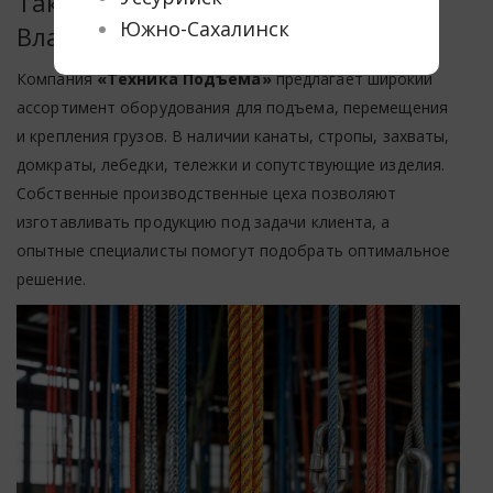
Такелажное оборудование во
Южно-Сахалинск
Владивостоке
Компания
«Техника Подъема»
предлагает широкий
ассортимент оборудования для подъема, перемещения
и крепления грузов. В наличии канаты, стропы, захваты,
домкраты, лебедки, тележки и сопутствующие изделия.
Собственные производственные цеха позволяют
изготавливать продукцию под задачи клиента, а
опытные специалисты помогут подобрать оптимальное
решение.