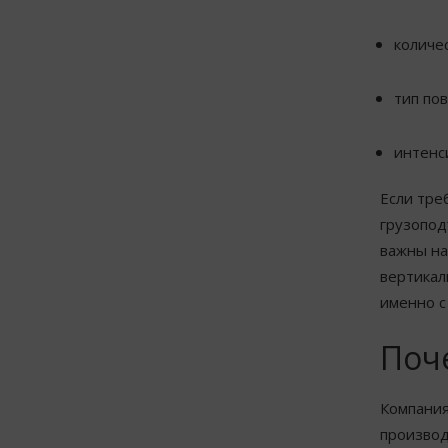
количе
тип по
интенс
Если тре
грузопод
важны на
вертикал
именно с
Поч
Компания
производ