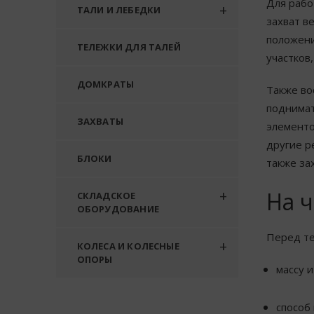
Для рабо
ТАЛИ И ЛЕБЕДКИ
захват в
положени
ТЕЛЕЖКИ ДЛЯ ТАЛЕЙ
участков
ДОМКРАТЫ
Также во
поднимат
ЗАХВАТЫ
элементо
другие р
БЛОКИ
также за
На 
СКЛАДСКОЕ
ОБОРУДОВАНИЕ
Перед те
КОЛЕСА И КОЛЕСНЫЕ
ОПОРЫ
массу 
способ