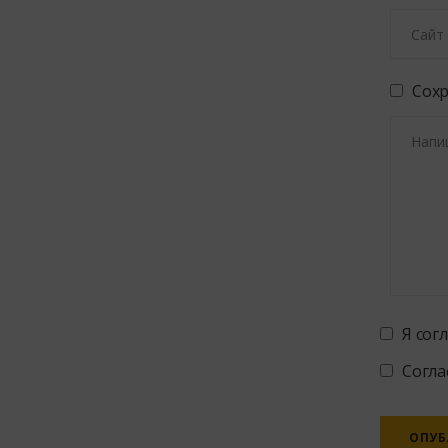
Сохр
Я сог
Согла