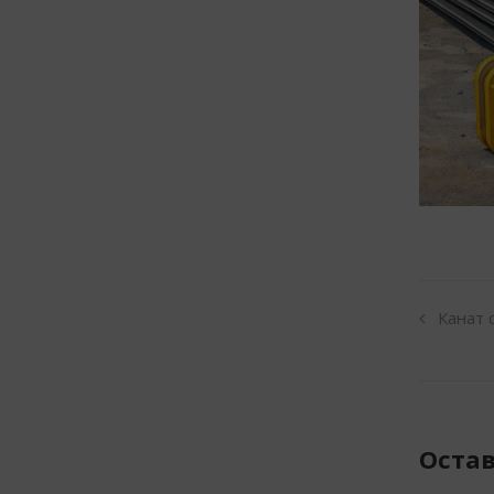
Канат 
Оста