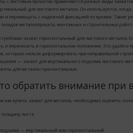
ты с листовым прокатом применяются разные виды захвато
ертикальный для листового металла. Он используется, когд
и и перемещать с надежной фиксацией по кромке. Такие р
, складов металлопроката, монтажных и строительных работ
стребован захват горизонтальный для листового металла. Ег
ь и переносить в горизонтальном положении. Это удобно п
в, которые нельзя деформировать при неправильной стропо
ешения — захват для вертикального подъема листового мета
хваты для металла горизонтальные.
что обратить внимание при 
м как купить захват для металла, необходимо оценить осн
и толщину листа
 подъема — вертикальный или горизонтальный