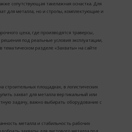
также сопутствующая такелажная оснастка. Для
ват для металла, но и стропы, комплектующие и
очного цеха, где производятся траверсы,
ь решения под реальные условия эксплуатации,
в тематическом разделе «Захваты» на сайте
на строительных площадках, в логистических
упить захват для металла вертикальный или
етную задачу, важно выбирать оборудование с
анность металла и стабильность рабочих
одобрать захваты для листового металла под