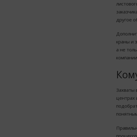
листовог
заказчик
другое о
Дополнит
краны и 
а не тол
компании
Ком
Захваты 
центрах 
подобрат
понятным
Правильн
процессо